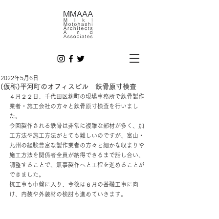
2022年5月6日
(仮称)平河町のオフィスビル 鉄骨原寸検査
４月２２日、千代田区麹町の現場事務所で鉄骨製作
業者・施工会社の方々と鉄骨原寸検査を行いまし
た。
今回製作される鉄骨は非常に複雑な部材が多く、加
工方法や施工方法がとても難しいのですが、富山・
九州の経験豊富な製作業者の方々と細かな収まりや
施工方法を関係者全員が納得できるまで話し合い、
調整することで、無事製作へと工程を進めることが
できました。
杭工事も中盤に入り、今後は６月の基礎工事に向
け、内装や外装材の検討も進めていきます。