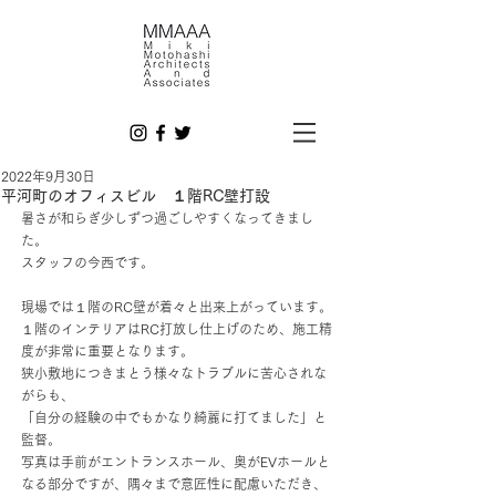
2022年9月30日
平河町のオフィスビル １階RC壁打設
暑さが和らぎ少しずつ過ごしやすくなってきまし
た。
スタッフの今西です。
現場では１階のRC壁が着々と出来上がっています。
１階のインテリアはRC打放し仕上げのため、施工精
度が非常に重要となります。
狭小敷地につきまとう様々なトラブルに苦心されな
がらも、
「自分の経験の中でもかなり綺麗に打てました」と
監督。
写真は手前がエントランスホール、奥がEVホールと
なる部分ですが、隅々まで意匠性に配慮いただき、