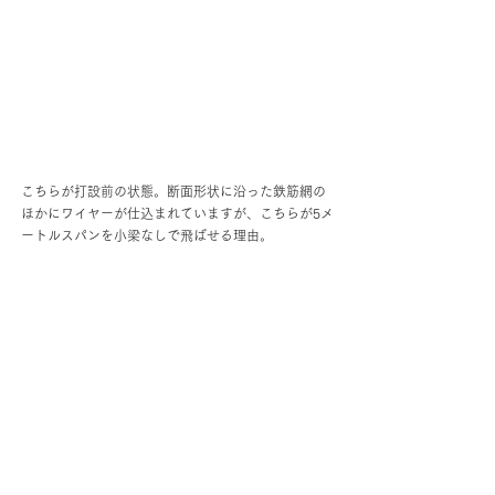
こちらが打設前の状態。断面形状に沿った鉄筋網の
ほかにワイヤーが仕込まれていますが、こちらが5メ
ートルスパンを小梁なしで飛ばせる理由。