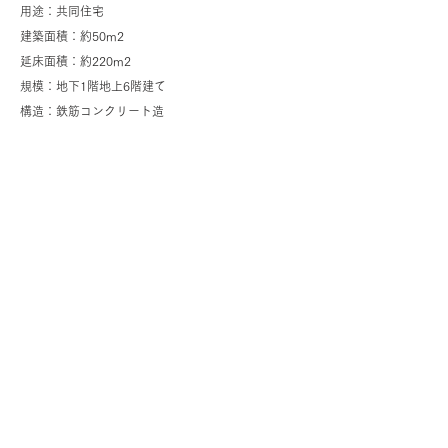
用途：共同住宅
建築面積：約50m2
延床面積：約220m2
規模：地下1階地上6階建て
構造：鉄筋コンクリート造
構造設計：徳安義則
写真：長谷川健太
新建築2018年2月号
掲載
afasia
（スペイン建築Webメディア） 掲載
archidaily
（建築Webメディア）掲載
この建物の敷地周辺は１種住居地域や準工業地域と
いった用途地域だが、狭隘な敷地や道路が多く道路
斜線や日影規制によって建物の高さは低層程度に抑