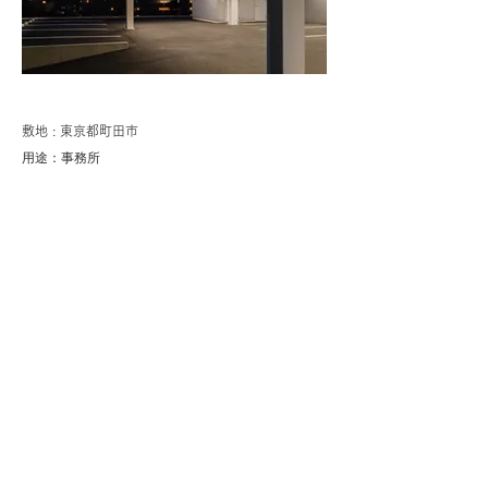
敷地 : 東京都町田市
​用途：事務所
敷地面積：1,198m2
建築面積：313m2
延床面積：757m2
規模：地上3階建て
構造：鉄骨造
構造設計：清水良太構造デザインスタジオ​
​写真：中山保寛