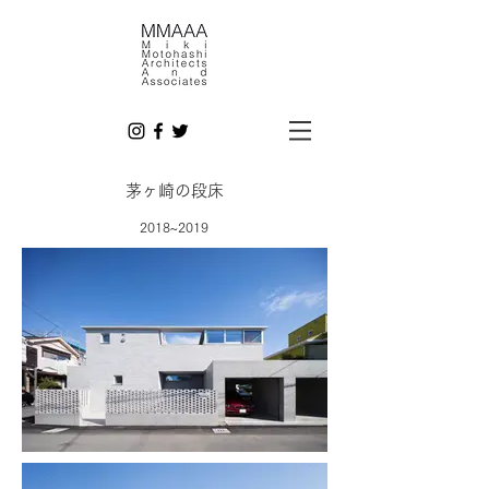
​茅ヶ崎の段床
2018~2019